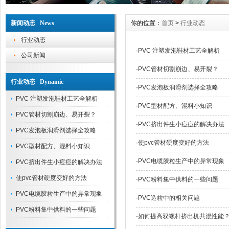
新闻动态 News
你的位置：
首页
>
行业动态
行业动态
·
PVC 注塑发泡鞋材工艺全解析
公司新闻
·
PVC管材切割崩边、易开裂？
行业动态 Dynamic
·
PVC发泡板润滑剂选择全攻略
PVC 注塑发泡鞋材工艺全解析
·
PVC型材配方、混料小知识
PVC管材切割崩边、易开裂？
·
PVC挤出件生小痘痘的解决办法
PVC发泡板润滑剂选择全攻略
·
使pvc管材硬度变好的方法
PVC型材配方、混料小知识
·
PVC电缆胶粒生产中的异常现象
PVC挤出件生小痘痘的解决办法
使pvc管材硬度变好的方法
·
PVC粉料集中供料的一些问题
PVC电缆胶粒生产中的异常现象
·
PVC造粒中的相关问题
PVC粉料集中供料的一些问题
·
如何提高双螺杆挤出机共混性能