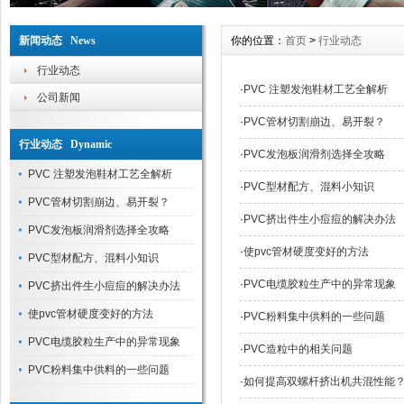
新闻动态 News
你的位置：
首页
>
行业动态
行业动态
·
PVC 注塑发泡鞋材工艺全解析
公司新闻
·
PVC管材切割崩边、易开裂？
行业动态 Dynamic
·
PVC发泡板润滑剂选择全攻略
PVC 注塑发泡鞋材工艺全解析
·
PVC型材配方、混料小知识
PVC管材切割崩边、易开裂？
·
PVC挤出件生小痘痘的解决办法
PVC发泡板润滑剂选择全攻略
·
使pvc管材硬度变好的方法
PVC型材配方、混料小知识
·
PVC电缆胶粒生产中的异常现象
PVC挤出件生小痘痘的解决办法
使pvc管材硬度变好的方法
·
PVC粉料集中供料的一些问题
PVC电缆胶粒生产中的异常现象
·
PVC造粒中的相关问题
PVC粉料集中供料的一些问题
·
如何提高双螺杆挤出机共混性能