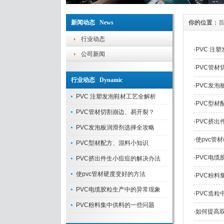
新闻动态 News
你的位置：
行业动态
·
PVC 注
公司新闻
·
PVC管材
行业动态 Dynamic
·
PVC发泡
PVC 注塑发泡鞋材工艺全解析
·
PVC型材
PVC管材切割崩边、易开裂？
·
PVC挤出
PVC发泡板润滑剂选择全攻略
·
使pvc管
PVC型材配方、混料小知识
·
PVC电缆
PVC挤出件生小痘痘的解决办法
使pvc管材硬度变好的方法
·
PVC粉料
PVC电缆胶粒生产中的异常现象
·
PVC造粒
PVC粉料集中供料的一些问题
·
如何提高