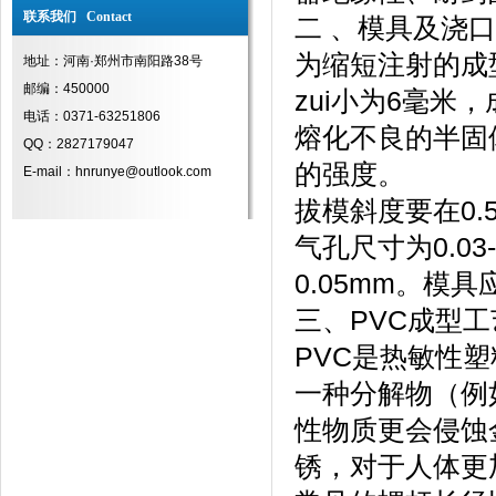
联系我们 Contact
二 、模具及浇
为缩短注射的成
地址：河南·郑州市南阳路38号
邮编：450000
zui小为6毫米
电话：0371-63251806
熔化不良的半固
QQ：2827179047
的强度。
E-mail：hnrunye@outlook.com
拔模斜度要在0
气孔尺寸为0.03
0.05mm。模
三、PVC成型
PVC是热敏性
一种分解物（例
性物质更会侵蚀
锈，对于人体更