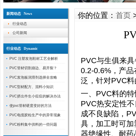
你的位置：
首页
新闻动态 News
行业动态
P
公司新闻
行业动态 Dynamic
PVC与生俱来
PVC 注塑发泡鞋材工艺全解析
PVC管材切割崩边、易开裂？
0.2-0.6%
PVC发泡板润滑剂选择全攻略
泛，针对PVC
PVC型材配方、混料小知识
一、PVC料的特
PVC挤出件生小痘痘的解决办法
PVC热安定性
使pvc管材硬度变好的方法
成不良缺陷，P
PVC电缆胶粒生产中的异常现象
具，加工时可加
PVC粉料集中供料的一些问题
器绝缘性、耐药