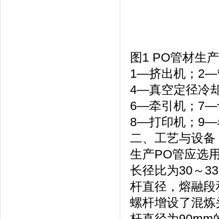
图1 PO管材生
1—挤出机；2
4—真空定径冷
6—牵引机；7
8—打印机；9
二、工艺与设备
生产PO管应选
长径比为30～
杆直径，熔融段
螺杆增设了混炼
杆直径为90mm