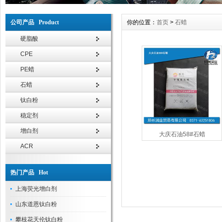
公司产品 Product
你的位置：
首页
>
石蜡
硬脂酸
CPE
PE蜡
石蜡
钛白粉
稳定剂
增白剂
大庆石油58#石蜡
ACR
热门产品 Hot
上海荧光增白剂
山东道恩钛白粉
攀枝花天伦钛白粉